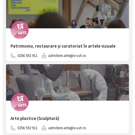
Patrimoniu, restaurare și curatoriat în artele vizuale
0256 592 911
admitere.arte@e-uvt.ro
Arte plastice (Sculptură)
0256 592 911
admitere.arte@e-uvt.ro