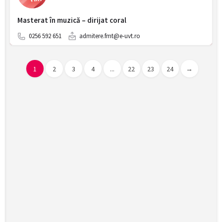
Masterat în muzică – dirijat coral
0256 592 651
admitere.fmt@e-uvt.ro
1
2
3
4
...
22
23
24
→