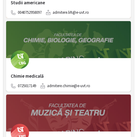
Studii americane
0040752958097
admitere.lift@e-uvt.ro
Chimie medicală
0725017149
admitere.chimie@e-uvt.ro