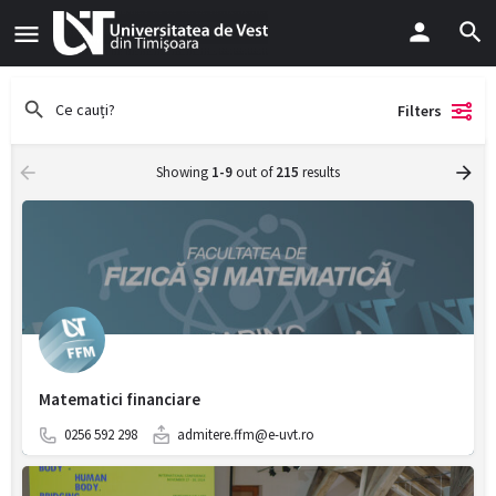
Filters
Showing
1-9
out of
215
results
Matematici financiare
0256 592 298
admitere.ffm@e-uvt.ro