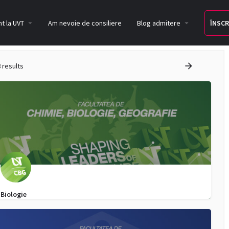
t la UVT
Am nevoie de consiliere
Blog admitere
ÎNSCR
8
results
Biologie
0732823604
admitere.biologie@e-uvt.ro