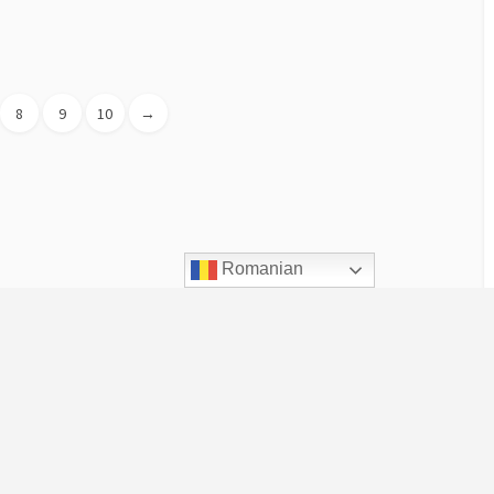
8
9
10
→
Romanian
Despre UVT
Scurt istoric
De ce este UVT altfel