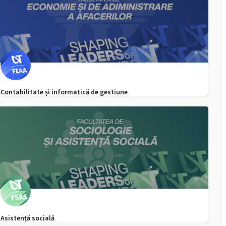
Contabilitate și informatică de gestiune
0256 592 506
admitere.feaa@e-uvt.ro
Asistență socială