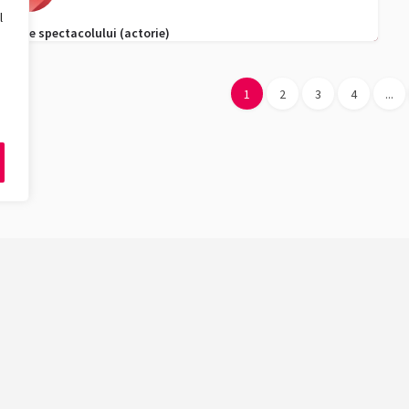
l
Artele spectacolului (actorie)
0256 592 651
admitere.fmt@e-uvt.ro
1
2
3
4
...
ăți
Ciclu de studii
Design
Licență
Biologie, Geografie
Masterat