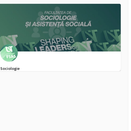
0256592720, WhatsApp - 0747355916
admitere.fsas@e-uvt.ro
Sociologie
0256592720, WhatsApp - 0747355916
admitere.fsas@e-uvt.ro