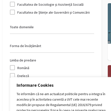
Facultatea de Sociologie și Asistență Socială
Facultatea de Științe ale Guvernării și Comunicării
Toate domeniile
Forma de învățământ
Limba de predare
Română
Engleză
Franceză
Informare Cookies
Germană
Te informăm că ne-am actualizat politicile pentru a integra în
acestea și în activitatea curentă a UVT cele mai recente
Română, engleză, franceză, germană, italiană,
modificări propuse de Regulamentul (UE) 2016/679 privind
spaniolă
protecția persoanelor fizice în ceea ce privește prelucrarea