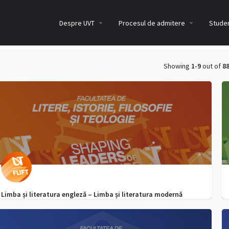
Despre UVT
Procesul de admitere
Studen
Showing
1-9
out of
8
Limba și literatura engleză – Limba și literatura modernă
(franceză/germană/italiană/spaniolă)/Limba și literatura
latină/Limba și literatura română
0040752958097
admitere.lift@e-uvt.ro