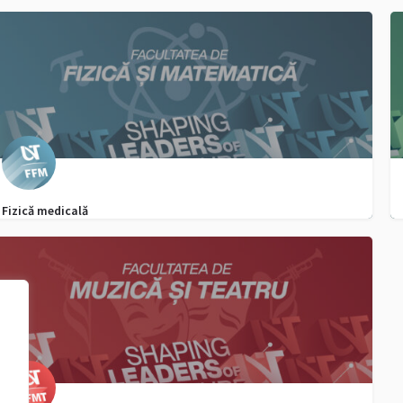
0256 592 298
admitere.ffm@e-uvt.ro
Fizică medicală
0256 592 298
admitere.ffm@e-uvt.ro