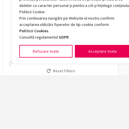
Română, rusă, engleză, franceză, germană, italiană,
datelor cu caracter personal și pentru a citi și înțelege conținutu
spaniolă
Politicii Cookie.
Română, sârbă, engleză, franceză, germană,
Prin continuarea navigării pe Website-ul nostru confirmi
italiană, spaniolă
acceptarea utilizării fișierelor de tip cookie conform
Politicii Cookies
.
Română, rusă, sârbă, japoneză
Consultă regulamentul
GDPR
Locuri buget
Refuzare toate
Acceptare toate
0 — 0
Search
Reset Filters
Facult
Arte și 
Chimie, 