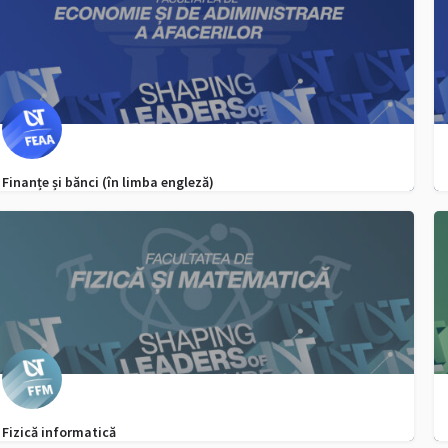
Finanțe și bănci (în limba engleză)
0256 592 506
admitere.feaa@e-uvt.ro
Fizică informatică