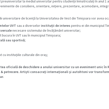
 preuniversitar la mediul universitar pentru studenții înmatriculați în anul 1 al
evenimente de consiliere, orientare, inițiere, prezentare, acomodare, integra
dii universitare de licență la Universitatea de Vest din Timișoara vor avea ocaz
entelor UVT
sau a diverselor
instituții de interes
pentru ei din municipiul Ti
sversale
necesare sistemului de învățământ universitar;
 bucura în UVT sau în municipiul Timișoara;
urală sau sportivă
;
t cu instituțiile culturale din oraș;
tatea oficială de deschidere a anului universitar cu un eveniment unic î
ă & petrecere. Artiști consacrați internaționali și autohtoni vor transfor
ar.