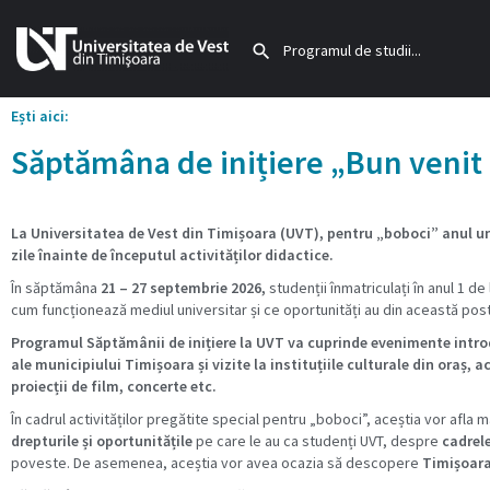
Ești aici:
Săptămâna de inițiere „Bun venit
La Universitatea de Vest din Timișoara (UVT), pentru „boboci” anul un
zile înainte de începutul activităților didactice.
În săptămâna
21 – 27 septembrie 2026,
studenții înmatriculați în anul 1 d
cum funcționează mediul universitar și ce oportunități au din această pos
Programul Săptămânii de inițiere la UVT va cuprinde evenimente introdu
ale municipiului Timișoara și vizite la instituțiile culturale din oraș,
proiecții de film, concerte etc.
În cadrul activităților pregătite special pentru „boboci”, aceștia vor afla
drepturile și oportunitățile
pe care le au ca studenți UVT, despre
cadrele
poveste. De asemenea, aceștia vor avea ocazia să descopere
Timișoara 