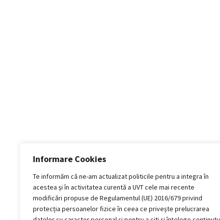
Informare Cookies
Te informăm că ne-am actualizat politicile pentru a integra în
acestea și în activitatea curentă a UVT cele mai recente
modificări propuse de Regulamentul (UE) 2016/679 privind
protecția persoanelor fizice în ceea ce privește prelucrarea
datelor cu caracter personal și pentru a citi și înțelege conținutu