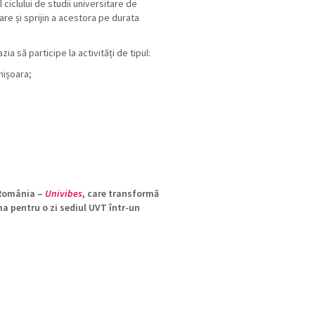
 ciclului de studii universitare de
re și sprijin a acestora pe durata
ia să participe la activități de tipul:
mișoara;
n România –
Univibes
, care transformă
ma pentru o zi sediul UVT într-un