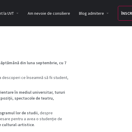
t la UVT
Am nevoie de consiliere
Blog admitere
ÎNSCR
 săptămână din luna septembrie, cu 7
u a descoperi ce înseamnă să fii student,
entare în mediul universitar, tururi
xpoziții, spectacole de teatru,
ogramul lor de studii
, despre
ecesare pentru a avea o studenție de
 cultural-artistice
.