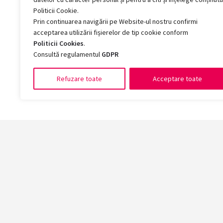
Politicii Cookie.
Prin continuarea navigării pe Website-ul nostru confirmi
acceptarea utilizării fișierelor de tip cookie conform
Politicii Cookies
.
Consultă regulamentul
GDPR
Refuzare toate
Acceptare toate
Facult
Arte și 
Chimie, 
Drept
Economie