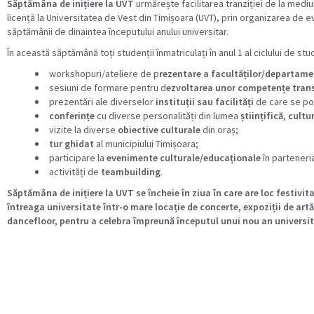
Săptămâna de inițiere la UVT
urmărește facilitarea tranziției de la mediul
licență la Universitatea de Vest din Timișoara (UVT), prin organizarea de 
săptămânii de dinaintea începutului anului universitar.
În această săptămână toți studenții înmatriculați în anul 1 al ciclului de stu
workshopuri/ateliere de p
rezentare a facultăților/departam
sesiuni de formare pentru d
ezvoltarea unor competențe tran
prezentări ale diverselor
instituții sau facilități
de care se pot
conferințe
cu diverse personalități din lumea
științifică, cult
vizite la diverse
obiective culturale
din oraș;
tur ghidat
al municipiului Timișoara;
participare la
evenimente culturale/educaționale
în parteneria
activități de
teambuilding
.
Săptămâna de inițiere la UVT se încheie în ziua în care are loc festivi
întreaga universitate într-o mare locație de concerte, expoziții de art
dancefloor, pentru a celebra împreună începutul unui nou an universit