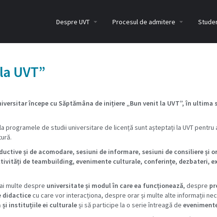
Despre UVT
Procesul de admitere
Studen
 la UVT”
iversitar începe cu Săptămâna de inițiere „Bun venit la UVT”, în ultima
e la programele de studii universitare de licență sunt așteptați la UVT pentr
tură.
ctive și de acomodare, sesiuni de informare, sesiuni de consiliere și ori
 activități de teambuilding, evenimente culturale, conferințe, dezbateri, e
 mai multe despre
universitate și modul în care ea funcționează
, despre
pr
 didactice
cu care vor interacționa, despre orar și multe alte informații n
și instituțiile ei culturale
și să participe la o serie întreagă de
evenimente