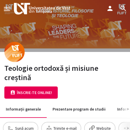
Teologie ortodoxă și misiune
creștină
ÎNSCRIE-TE ONLINE!
Informații generale
Prezentare program de studii
Inform
Sună acum
Trimite e-mail
Website