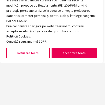
acestea și în activitatea curentă a UVT cele mai recente
modificări propuse de Regulamentul (UE) 2016/679 privind
protecția persoanelor fizice în ceea ce privește prelucrarea
datelor cu caracter personal și pentru a citi și înțelege conținutul
Politicii Cookie.
Prin continuarea navigării pe Website-ul nostru confirmi
acceptarea utilizării fișierelor de tip cookie conform
Politicii Cookies
.
Consultă regulamentul
GDPR
Refuzare toate
Acceptare toate
Romanian