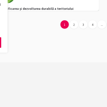
l
Planificarea și dezvoltarea durabilă a teritoriului
0725016460
admitere.geografie@e-uvt.ro
1
2
3
4
...
ăți
Ciclu de studii
Design
Licență
Biologie, Geografie
Masterat