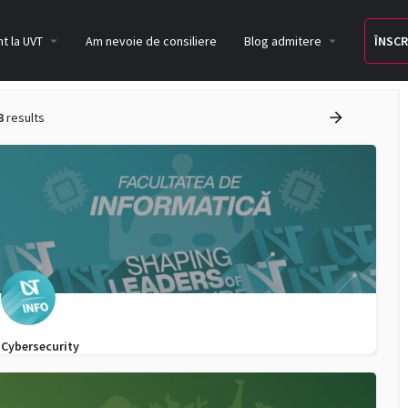
t la UVT
Am nevoie de consiliere
Blog admitere
ÎNSCR
3
results
Cybersecurity
0256 592 364
admitere.informatica@e-uvt.ro