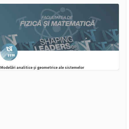
0256592320
admitere.fpse@e-uvt.ro
Modelări analitice și geometrice ale sistemelor
0256 592 298
admitere.ffm@e-uvt.ro