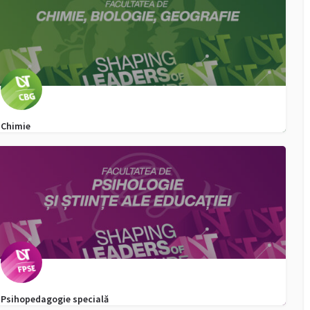
Chimie
0725017149
admitere.chimie@e-uvt.ro
Psihopedagogie specială