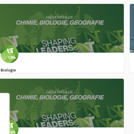
0256 592 911
admitere.arte@e-uvt.ro
Biologie
0732823604
admitere.biologie@e-uvt.ro