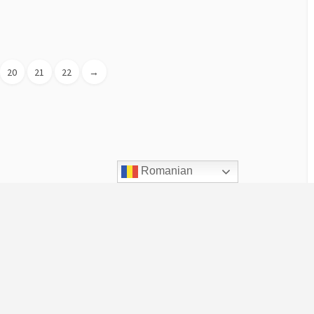
20
21
22
→
Romanian
Despre UVT
Scurt istoric
De ce este UVT altfel