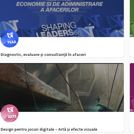
Diagnostic, evaluare și consultanță în afaceri
0256 592 506
admitere.feaa@e-uvt.ro
Design pentru jocuri digitale – Artă și efecte vizuale