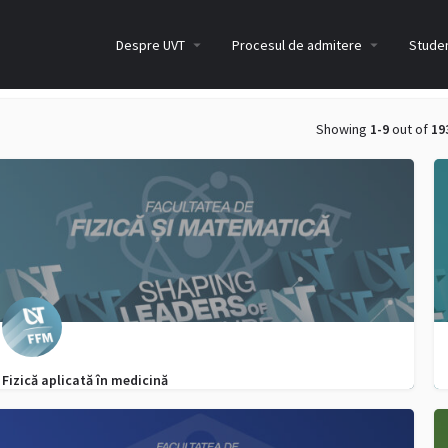
Despre UVT
Procesul de admitere
Studen
Showing
1-9
out of
19
Fizică aplicată în medicină
0256 592 298
admitere.ffm@e-uvt.ro