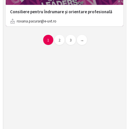
Consiliere pentru îndrumare și orientare profesională
roxana.pacurar@e-uvt.ro
1
2
3
→