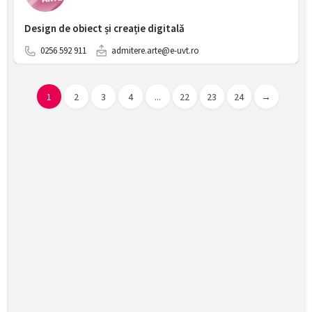
Design de obiect și creație digitală
0256 592 911
admitere.arte@e-uvt.ro
1
2
3
4
...
22
23
24
→