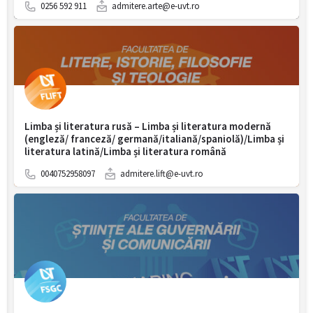
0256 592 911
admitere.arte@e-uvt.ro
Limba și literatura rusă – Limba și literatura modernă
(engleză/ franceză/ germană/italiană/spaniolă)/Limba și
literatura latină/Limba și literatura română
0040752958097
admitere.lift@e-uvt.ro