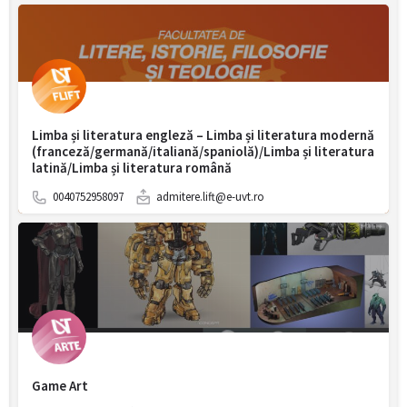
Limba și literatura engleză – Limba și literatura modernă
(franceză/germană/italiană/spaniolă)/Limba și literatura
latină/Limba și literatura română
0040752958097
admitere.lift@e-uvt.ro
Game Art