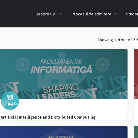
Despre UVT
Procesul de admitere
Studen
Showing
1-9
out of
21
Artificial Intelligence and Distributed Computing
0256 592 364
admitere.informatica@e-uvt.ro