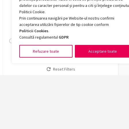
Română, engleză, franceză, germană, spaniolă,
datelor cu caracter personal și pentru a citi și înțelege conținutu
rusă
Politicii Cookie.
Prin continuarea navigării pe Website-ul nostru confirmi
Locuri buget
acceptarea utilizării fișierelor de tip cookie conform
Politicii Cookies
.
0 — 0
Consultă regulamentul
GDPR
Refuzare toate
Acceptare toate
Search
Reset Filters
Facult
Arte și 
Chimie, 