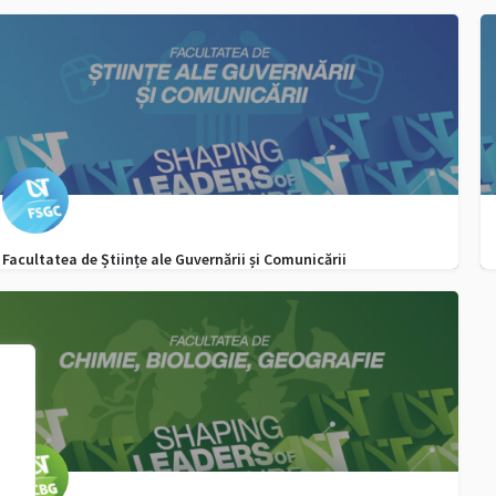
+40256592400
admitere.fd@e-uvt.ro
Facultatea de Științe ale Guvernării și Comunicării
admitere.fsgc@e-uvt.ro
0256 592 132