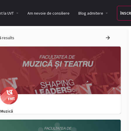
t la UVT
Am nevoie de consiliere
Blog admitere
ÎNSCR
5
results
Muzică
0256 592 651
admitere.fmt@e-uvt.ro