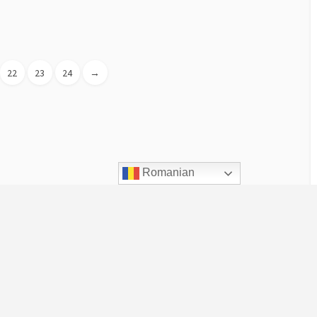
22
23
24
→
Romanian
Despre UVT
Scurt istoric
De ce este UVT altfel