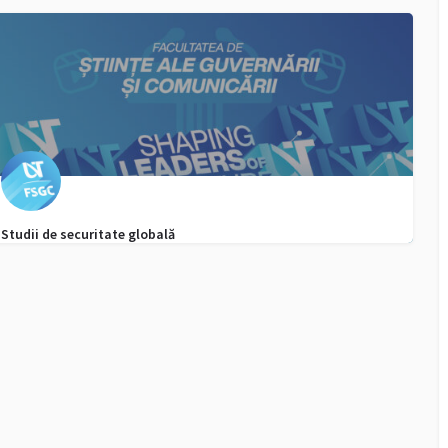
0040752958097
admitere.lift@e-uvt.ro
Studii de securitate globală
0256 592 132, Whatsapp -
admitere.fsgc@e-uvt.ro