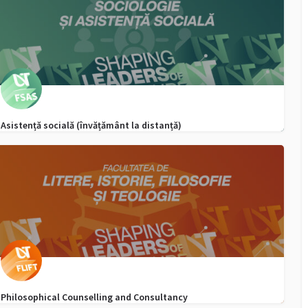
Asistență socială (învățământ la distanță)
0256592720, WhatsApp - 0747355916
admitere.fsas@e-uvt.ro
Philosophical Counselling and Consultancy