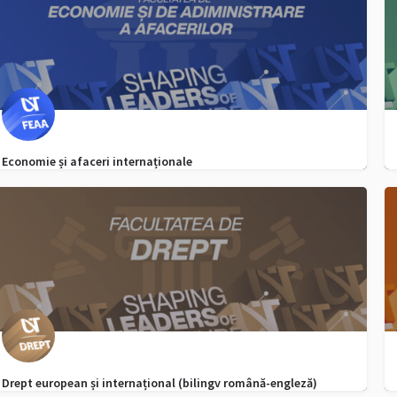
Economie și afaceri internaționale
0256 592 506
admitere.feaa@e-uvt.ro
Drept european și internațional (bilingv română-engleză)