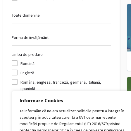
Toate domeniile
Forma de învățământ
Limba de predare
Română
Engleză
Română, engleză, franceză, germană, italiană,
spaniolă
Franceză
Informare Cookies
Germană
Te informăm că ne-am actualizat politicile pentru a integra în
Română, engleză, rusă, sârbă, japoneză
acestea și în activitatea curentă a UVT cele mai recente
modificări propuse de Regulamentul (UE) 2016/679 privind
Română, engleză
protecția persoanelor fizice în ceea ce privește prelucrarea