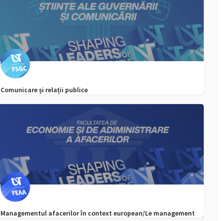
Comunicare și relații publice
0256 592 132, Whatsapp-
admitere.fsgc@e-uvt.ro
Managementul afacerilor în context european/Le management