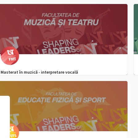
0256 592 298
admitere.ffm@e-uvt.ro
Masterat în muzică - interpretare vocală
0256 592 651
admitere.fmt@e-uvt.ro