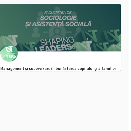
des affaires en contexte européen
0256 592 506
admitere.feaa@e-uvt.ro
Management și supervizare în bunăstarea copilului și a familiei
0256592720, WhatsApp - 0747355916
admitere.fsas@e-uvt.ro