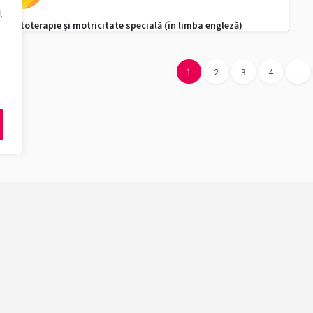
l
Kinetoterapie și motricitate specială (în limba engleză)
0256 592 129
admitere.fefs@e-uvt.ro
1
2
3
4
...
ăți
Ciclu de studii
Design
Licență
Biologie, Geografie
Masterat