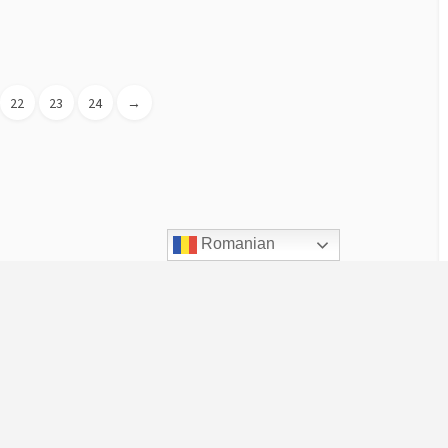
22
23
24
→
Romanian
Despre UVT
Scurt istoric
De ce este UVT altfel