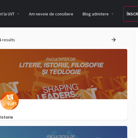
t la UVT
Am nevoie de consiliere
Blog admitere
ÎNSCR
5
results
Istorie
0040752958097
admitere.lift@e-uvt.ro