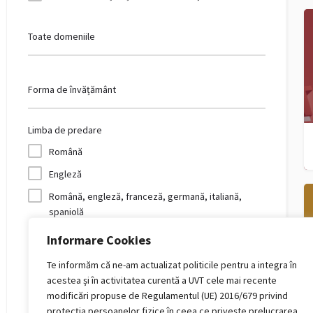
Toate domeniile
Forma de învățământ
Limba de predare
Română
Engleză
Română, engleză, franceză, germană, italiană,
spaniolă
Franceză
Informare Cookies
Germană
Te informăm că ne-am actualizat politicile pentru a integra în
Română, franceză, engleză, germană, italiană,
acestea și în activitatea curentă a UVT cele mai recente
spaniolă
modificări propuse de Regulamentul (UE) 2016/679 privind
protecția persoanelor fizice în ceea ce privește prelucrarea