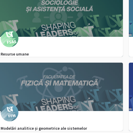
Resurse umane
0256592720, WhatsApp - 0747355916
admitere.fsas@e-uvt.ro
Modelări analitice și geometrice ale sistemelor