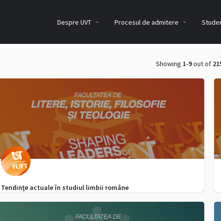
Despre UVT
Procesul de admitere
Studen
Showing
1-9
out of
21
Tendinţe actuale în studiul limbii române
0040752958097
admitere.lift@e-uvt.ro