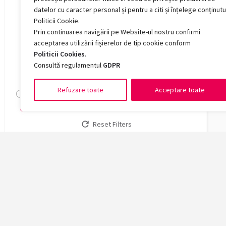
Română, germană, engleză, franceză, italiană,
datelor cu caracter personal și pentru a citi și înțelege conținutu
spaniolă
Politicii Cookie.
Română, rusă, engleză, franceză, germană, italiană,
Prin continuarea navigării pe Website-ul nostru confirmi
spaniolă
acceptarea utilizării fișierelor de tip cookie conform
Politicii Cookies
.
Locuri buget
Consultă regulamentul
GDPR
0 — 0
Refuzare toate
Acceptare toate
Search
Reset Filters
Facult
Arte și 
Chimie, 