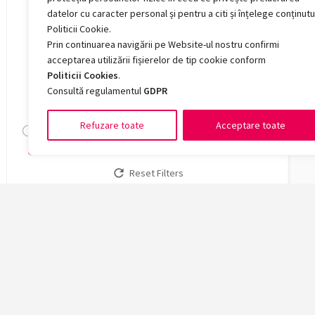
Română, germană, engleză, franceză, italiană,
datelor cu caracter personal și pentru a citi și înțelege conținutu
spaniolă
Politicii Cookie.
Română, rusă, engleză, franceză, germană, italiană,
Prin continuarea navigării pe Website-ul nostru confirmi
spaniolă
acceptarea utilizării fișierelor de tip cookie conform
Politicii Cookies
.
Locuri buget
Consultă regulamentul
GDPR
0 — 0
Refuzare toate
Acceptare toate
Search
Reset Filters
Facult
Arte și 
Chimie, 