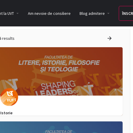
t la UVT
Am nevoie de consiliere
Blog admitere
ÎNSCR
5
results
Istorie
0040752958097
admitere.lift@e-uvt.ro