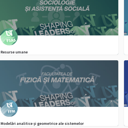
Resurse umane
0256592720, WhatsApp - 0747355916
admitere.fsas@e-uvt.ro
Modelări analitice și geometrice ale sistemelor