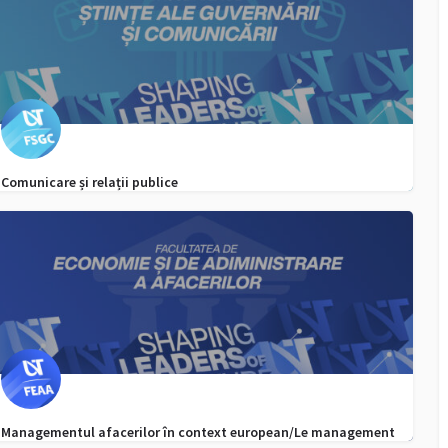
Comunicare și relații publice
0256 592 132, Whatsapp-
admitere.fsgc@e-uvt.ro
Managementul afacerilor în context european/Le management