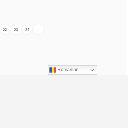
22
23
24
→
Romanian
Despre UVT
Scurt istoric
De ce este UVT altfel