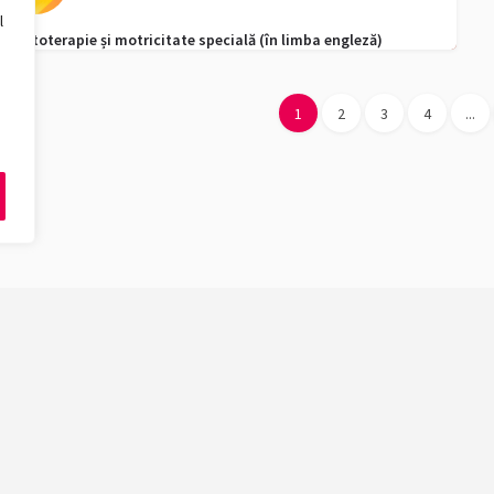
l
Kinetoterapie și motricitate specială (în limba engleză)
0256 592 129
admitere.fefs@e-uvt.ro
1
2
3
4
...
ăți
Ciclu de studii
Design
Licență
Biologie, Geografie
Masterat