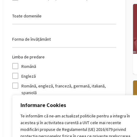
Toate domeniile
Forma de învățământ
Limba de predare
Română
Engleză
Română, engleză, franceză, germană, italiană,
spaniolă
Franceză
Informare Cookies
Germană
Te informăm că ne-am actualizat politicile pentru a integra în
Română, franceză, engleză, germană, italiană,
acestea și în activitatea curentă a UVT cele mai recente
spaniolă
modificări propuse de Regulamentul (UE) 2016/679 privind
protecția persoanelor fizice în ceea ce privește prelucrarea