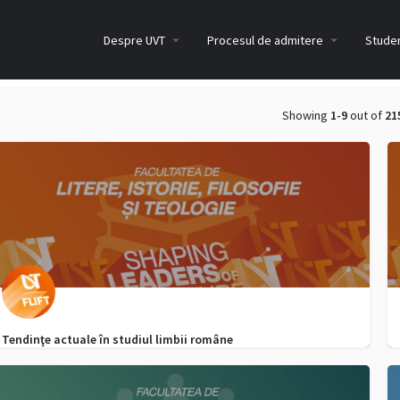
Despre UVT
Procesul de admitere
Studen
Showing
1-9
out of
21
Tendinţe actuale în studiul limbii române
0040752958097
admitere.lift@e-uvt.ro