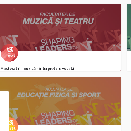
0256 592 298
admitere.ffm@e-uvt.ro
Masterat în muzică - interpretare vocală
0256 592 651
admitere.fmt@e-uvt.ro