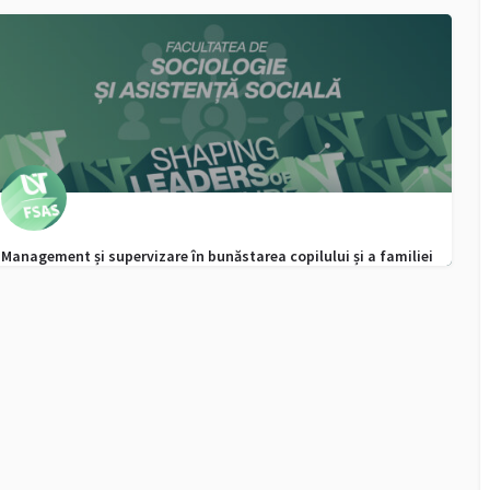
des affaires en contexte européen
0256 592 506
admitere.feaa@e-uvt.ro
Management și supervizare în bunăstarea copilului și a familiei
0256592720, WhatsApp - 0747355916
admitere.fsas@e-uvt.ro