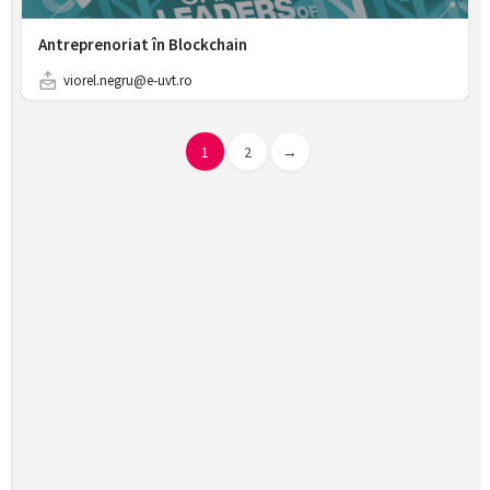
Antreprenoriat în Blockchain
viorel.negru@e-uvt.ro
1
2
→