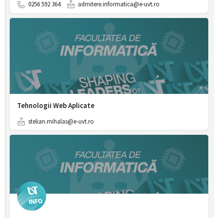
0256 592 364
admitere.informatica@e-uvt.ro
Tehnologii Web Aplicate
stelian.mihalas@e-uvt.ro