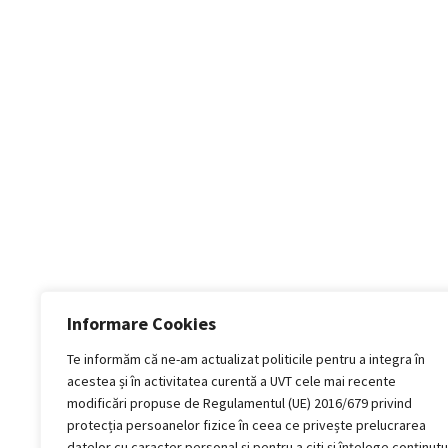
Informare Cookies
Te informăm că ne-am actualizat politicile pentru a integra în
acestea și în activitatea curentă a UVT cele mai recente
modificări propuse de Regulamentul (UE) 2016/679 privind
protecția persoanelor fizice în ceea ce privește prelucrarea
datelor cu caracter personal și pentru a citi și înțelege conținutu