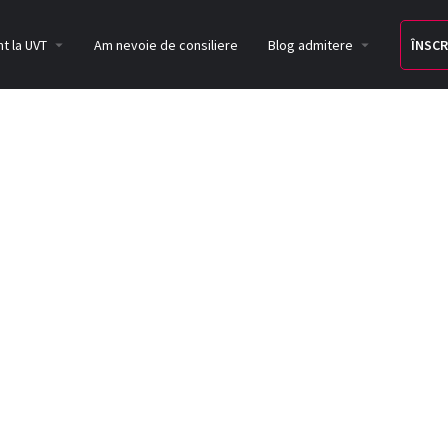
t la UVT
Am nevoie de consiliere
Blog admitere
ÎNSCR