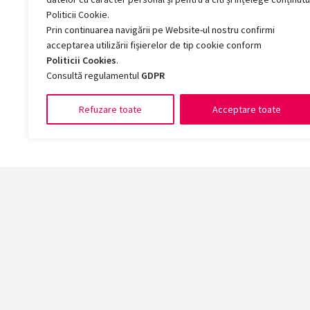
Politicii Cookie.
Prin continuarea navigării pe Website-ul nostru confirmi
acceptarea utilizării fișierelor de tip cookie conform
Politicii Cookies
.
Consultă regulamentul
GDPR
Refuzare toate
Acceptare toate
Facult
Arte și 
Chimie, 
Drept
Economie