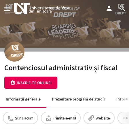
Contenciosul administrativ și fiscal
ÎNSCRIE-TE ONLINE!
Informații generale
Prezentare program de studii
Inform
Sună acum
Trimite e-mail
Website