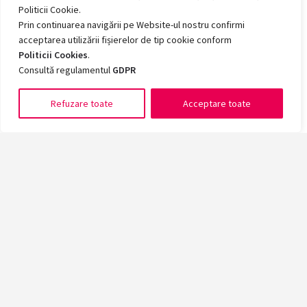
Politicii Cookie.
Prin continuarea navigării pe Website-ul nostru confirmi
acceptarea utilizării fișierelor de tip cookie conform
Politicii Cookies
.
Consultă regulamentul
GDPR
Refuzare toate
Acceptare toate
Romanian
Înscrie-te acum la cea mai mare universitate din vestul țării!