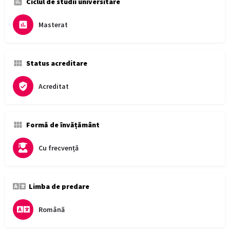
Ciclul de studii universitare
Masterat
Status acreditare
Acreditat
Formă de învățământ
Cu frecvență
Limba de predare
Română