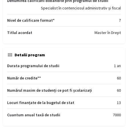
Denumirea calificării dobândite prin programul de studii
Specialist în contenciosul administrativ și fiscal
Nivel de calificare format*
7
Titlul acordat
Master în Drept
Detalii program
Durata programului de studii
1 an
Număr de credite**
60
Numărul maxim de studenți ce pot fi școlarizați
60
Locuri finanțate de la bugetul de stat
13
Cuantum anual taxă de studii
7000