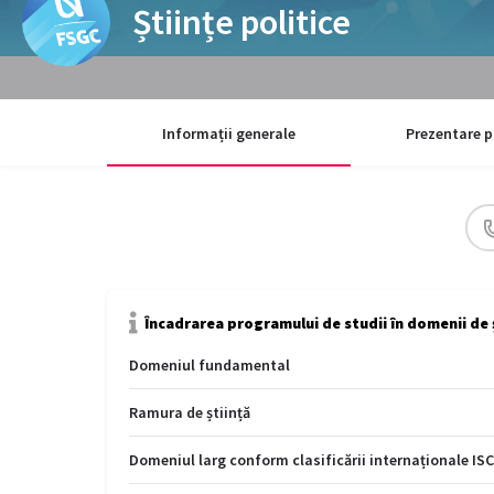
Științe politice
Informații generale
Prezentare p
Încadrarea programului de studii în domenii de 
Domeniul fundamental
Ramura de știință
Domeniul larg conform clasificării internaționale IS