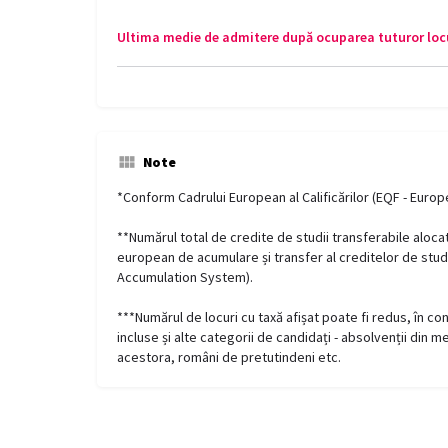
Ultima medie de admitere după ocuparea tuturor locu
Note
*Conform Cadrului European al Calificărilor (EQF - Euro
**Numărul total de credite de studii transferabile aloc
european de acumulare și transfer al creditelor de stud
Accumulation System).
***Numărul de locuri cu taxă afișat poate fi redus, în con
incluse și alte categorii de candidați - absolvenții din m
acestora, români de pretutindeni etc.