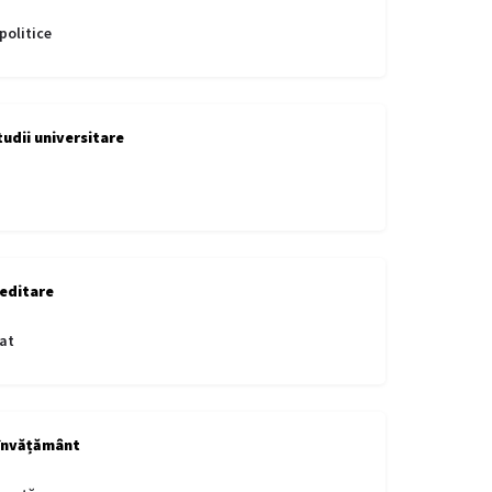
politice
tudii universitare
editare
at
învățământ