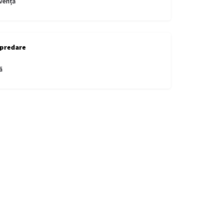
vență
 predare
ă