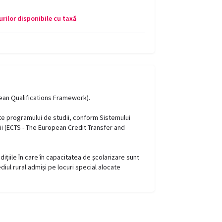
rilor disponibile cu taxă
pean Qualifications Framework).
ate programului de studii, conform Sistemului
ii (ECTS - The European Credit Transfer and
dițiile în care în capacitatea de școlarizare sunt
ediul rural admiși pe locuri special alocate