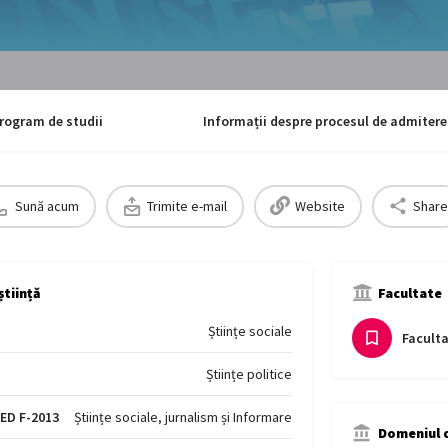
rogram de studii
Informații despre procesul de admitere
Sună acum
Trimite e-mail
Website
Share
știință
Facultate
Științe sociale
Faculta
Științe politice
CED F-2013
Științe sociale, jurnalism și Informare
Domeniul d