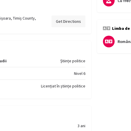
Cu frec
mișoara, Timiș County,
Get Directions
Limba de
Român
udii
Științe politice
Nivel 6
Licențiat în științe politice
3 ani