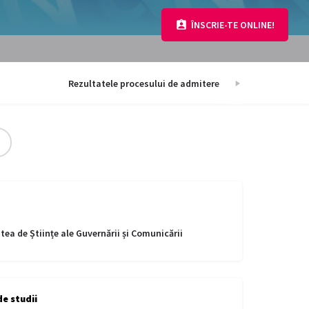
ÎNSCRIE-TE ONLINE!
Rezultatele procesului de admitere
Info
tea de Științe ale Guvernării și Comunicării
e studii