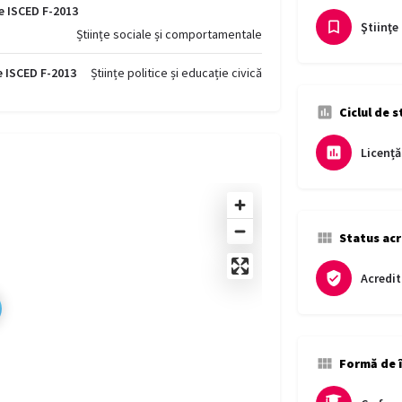
e ISCED F-2013
Ştiinţe 
Științe sociale și comportamentale
e ISCED F-2013
Științe politice și educație civică
Ciclul de s
Licență
Status acr
Acredit
Formă de 