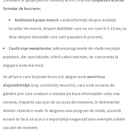
Consiliere și Sprijin pentru Studenți al UVT, în urma
completării acestui
formular de înscriere
;
Analizează piața muncii
: caută informații despre evoluția
locurilor de muncă, despre abilitățile care se vor cere în 5-10 ani, nu
doar despre domeniile care sunt populare în prezent;
Caută nișe neexplorate:
adesea programele de studii mai puțin
populare, dar specializate, oferă salarii mai mari, iar concurența la
angajare este mai mică.
Un alt lucru care te poate încurca în alegeri este
euristrica
disponibilității
(
eng. availability heuristic
), care este eroarea de
gândire prin care evaluezi o situație pe baza informațiilor celor mai
recente, frapante sau ușor de accesat din memorie, în detrimentul
datelor statistice reale. În alegerea unui program de studii, această
eroare te face să acorzi o importanță exagerată unor exemple izolate
sau știri de moment.