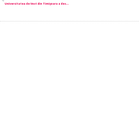
Universitatea de Vest din Timișoara a deschis platforma online de admitere! Înscrie-te!