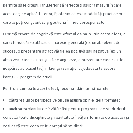
permite să le citești, iar ulterior să reflectezi asupra măsurii în care
acestea ți se aplică. Ulterior, îți oferim câteva modalități practice prin
care le poți conștientiza și gestiona în mod corespunzător.
O primă eroare de cognitivă este
efectul de halo
. Prin acest efect, o
caracteristică izolată sau o impresie generală (ex: un absolvent de
succes, o prezentare atractivă) fie ea pozitivă sau negativă (ex: un
absolvent care nu a reușit să se angajeze, o prezentare care nu a fost
neapărat pe placul tău) influențează irațional judecata ta asupra
întregului program de studii.
Pentru a combate acest efect, recomandăm următoarele:
căutarea
unor
perspective opuse
asupra opiniei deja formate;
analizarea planului de învățământ pentru programul de studii dorit:
consultă toate
disciplinele și rezultatele învățării formate de acestea și
vezi dacă este ceea ce îți dorești să studiezi;