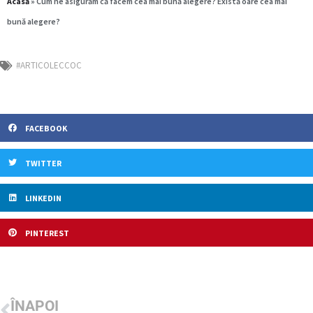
Acasă
»
Cum ne asigurăm că facem cea mai bună alegere? Există oare cea mai
bună alegere?
#ARTICOLECCOC
FACEBOOK
TWITTER
LINKEDIN
PINTEREST
ÎNAPOI