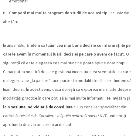
emoțional;
Compară mai multe program de studii de același tip
, inclusiv din
alte țări.
În ansamblu,
tindem să luăm cea mai bună decizie cu informațiile pe
care le avem în momentul luării deciziei pe care o avem de făcut.
O
siguranță că este alegerea cea mai bună ne poate spune doar timpul.
Capacitatea noastră de a ne gestiona incertitudinea și emoțiile cu care
o alegere vine „la pachet” face parte din modalitatea în care tindem să
luăm decizii. În acest sens, dacă dorești să explorezi mai multe despre
modalități practice în care poți să ai mai multe informații,
te invităm și
la o
sesiune individuală de consiliere
cu un consilier specializat din
cadrul
Serviciului de Consiliere și Sprijin pentru Studenți UVT
, unde poți
aprofunda decizia pe care o ai de luat.