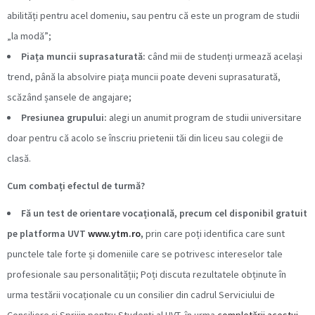
abilități pentru acel domeniu, sau pentru că este un program de studii
„la modă”;
Piața muncii suprasaturată:
când mii de studenți urmează același
trend, până la absolvire piața muncii poate deveni suprasaturată,
scăzând șansele de angajare;
Presiunea grupului:
alegi un anumit program de studii universitare
doar pentru că acolo se înscriu prietenii tăi din liceu sau colegii de
clasă.
Cum combați efectul de turmă?
Fă un test de orientare vocațională, precum cel disponibil gratuit
pe platforma UVT
www.ytm.ro
,
prin care poți identifica care sunt
punctele tale forte și domeniile care se potrivesc intereselor tale
profesionale sau personalității; Poți discuta rezultatele obținute în
urma testării vocaționale cu un consilier din cadrul Serviciului de