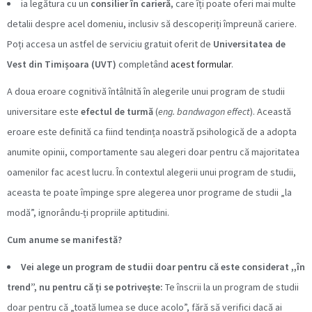
ia legătura cu un
consilier în carieră
, care îți poate oferi mai multe
detalii despre acel domeniu, inclusiv să descoperiți împreună cariere.
Poți accesa un astfel de serviciu gratuit oferit de
Universitatea de
Vest din Timișoara (UVT)
completând
acest formular
.
A doua eroare cognitivă întâlnită în alegerile unui program de studii
universitare este
efectul de turmă
(
eng. bandwagon effect
). Această
eroare este definită ca fiind tendința noastră psihologică de a adopta
anumite opinii, comportamente sau alegeri doar pentru că majoritatea
oamenilor fac acest lucru. În contextul alegerii unui program de studii,
aceasta te poate împinge spre alegerea unor programe de studii „la
modă”, ignorându-ți propriile aptitudini.
Cum anume se manifestă?
Vei alege un program de studii doar pentru că este considerat ,,în
trend”, nu pentru că ți se potrivește:
Te înscrii la un program de studii
doar pentru că „toată lumea se duce acolo”, fără să verifici dacă ai