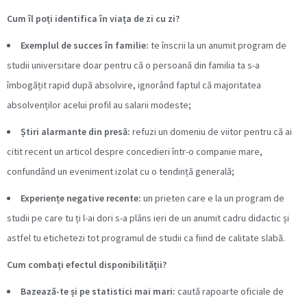
Cum îl poți identifica în viața de zi cu zi?
Exemplul de succes în familie:
te înscrii la un anumit program de
studii universitare doar pentru că o persoană din familia ta s-a
îmbogățit rapid după absolvire, ignorând faptul că majoritatea
absolvenților acelui profil au salarii modeste;
Știri alarmante din presă:
refuzi un domeniu de viitor pentru că ai
citit recent un articol despre concedieri într-o companie mare,
confundând un eveniment izolat cu o tendință generală;
Experiențe negative recente:
un prieten care e la un program de
studii pe care tu ți l-ai dori s-a plâns ieri de un anumit cadru didactic și
astfel tu etichetezi tot programul de studii ca fiind de calitate slabă.
Cum combați efectul disponibilității?
Bazează-te și pe statistici mai mari:
caută rapoarte oficiale de