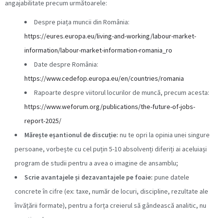
angajabilitate precum următoarele:
Despre piața muncii din România:
https://eures.europa.eu/living-and-working/labour-market-
information/labour-market-information-romania_ro
Date despre România:
https://www.cedefop.europa.eu/en/countries/romania
Rapoarte despre viitorul locurilor de muncă, precum acesta:
https://www.weforum.org/publications/the-future-of-jobs-
report-2025/
Mărește eșantionul de discuție:
nu te opri la opinia unei singure
persoane, vorbește cu cel puțin 5-10 absolvenți diferiți ai aceluiași
program de studii pentru a avea o imagine de ansamblu;
Scrie avantajele și dezavantajele pe foaie:
pune datele
concrete în cifre (ex: taxe, număr de locuri, discipline, rezultate ale
învățării formate), pentru a forța creierul să gândească analitic, nu