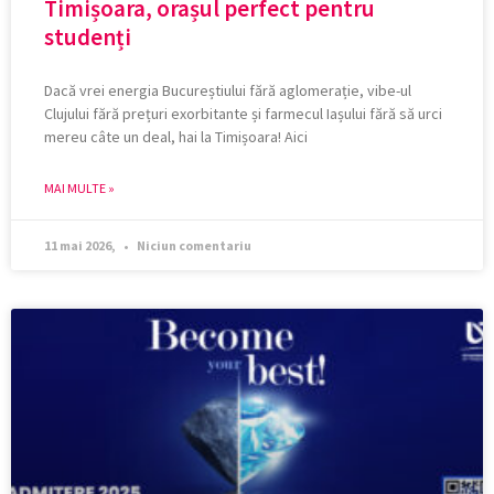
Timișoara, orașul perfect pentru
studenți
Dacă vrei energia Bucureștiului fără aglomerație, vibe-ul
Clujului fără prețuri exorbitante și farmecul Iașului fără să urci
mereu câte un deal, hai la Timișoara! Aici
MAI MULTE »
11 mai 2026,
Niciun comentariu