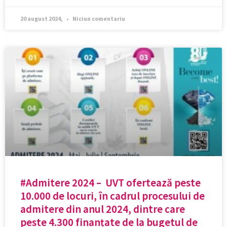
20 august 2024,
Niciun comentariu
#Admitere 2024 – UVT ofertează peste
10.000 de locuri, în cadrul procesului de
admitere din anul 2024, dintre care
peste 4.300 finanțate de la bugetul de