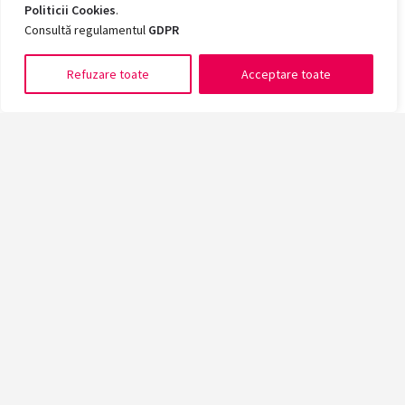
Politicii Cookies
.
Consultă regulamentul
GDPR
Refuzare toate
Acceptare toate
Romanian
Înscrie-te acum la cea mai mare universitate din vestul țării!
Platformă înscriere online