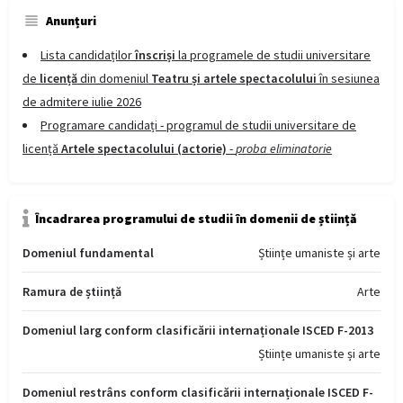
Anunțuri
Lista candidaților
înscriși
la programele de studii universitare
de
licență
din domeniul
Teatru și artele spectacolului
în sesiunea
de admitere iulie 2026
Programare candidați - programul de studii universitare de
licență
Artele spectacolului (actorie)
-
proba eliminatorie
Încadrarea programului de studii în domenii de știință
Domeniul fundamental
Științe umaniste și arte
Ramura de știință
Arte
Domeniul larg conform clasificării internaționale ISCED F-2013
Științe umaniste și arte
Domeniul restrâns conform clasificării internaționale ISCED F-