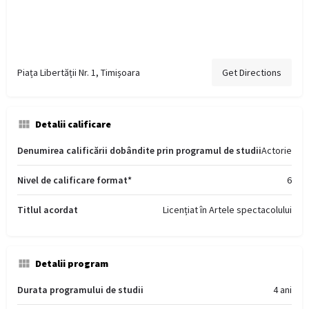
Piața Libertății Nr. 1, Timișoara
Get Directions
Detalii calificare
Denumirea calificării dobândite prin programul de studii
Actorie
Nivel de calificare format*
6
Titlul acordat
Licențiat în Artele spectacolului
Detalii program
Durata programului de studii
4 ani