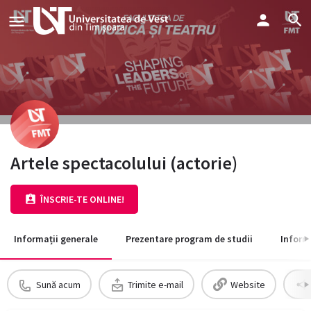
Artele spectacolului (actorie)
ÎNSCRIE-TE ONLINE!
Informații generale
Prezentare program de studii
Inform
Sună acum
Trimite e-mail
Website