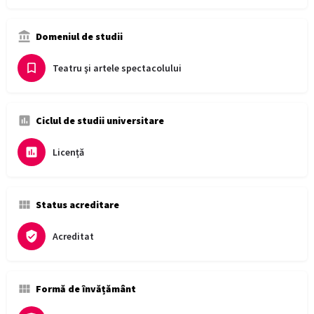
Domeniul de studii
Teatru şi artele spectacolului
Ciclul de studii universitare
Licență
Status acreditare
Acreditat
Formă de învățământ