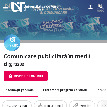
Comunicare publicitară în medii
digitale
ÎNSCRIE-TE ONLINE!
Informații generale
Prezentare program de studii
Inform
Sună acum
Trimite e-mail
Website