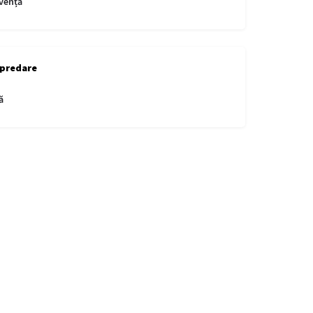
vență
 predare
ă