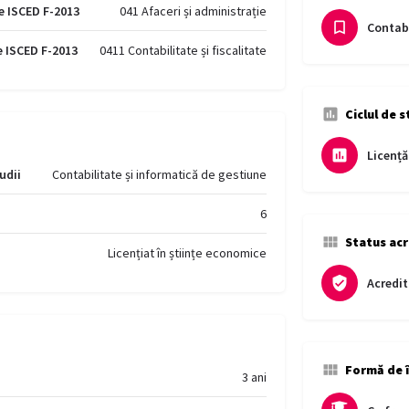
e ISCED F-2013
041 Afaceri și administrație
Contabi
e ISCED F-2013
0411 Contabilitate și fiscalitate
Ciclul de s
Licență
udii
Contabilitate și informatică de gestiune
6
Status acr
Licențiat în științe economice
Acredit
Formă de 
3 ani