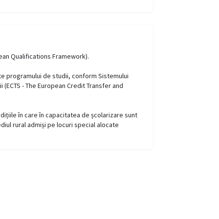
pean Qualifications Framework).
ate programului de studii, conform Sistemului
ii (ECTS - The European Credit Transfer and
dițiile în care în capacitatea de școlarizare sunt
ediul rural admiși pe locuri special alocate