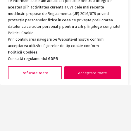
Te informăm că ne-am actualizat politicile pentru a integra în
acestea și în activitatea curentă a UVT cele mai recente
modificări propuse de Regulamentul (UE) 2016/679 privind
protecția persoanelor fizice în ceea ce privește prelucrarea
datelor cu caracter personal și pentru a citi și înțelege conținutul
Politicii Cookie.
Prin continuarea navigării pe Website-ul nostru confirmi
acceptarea utilizării fișierelor de tip cookie conform
Politicii Cookies
.
Consultă regulamentul
GDPR
Refuzare toate
Acceptare toate
Romanian