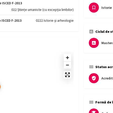
e ISCED F-2013
Istorie
022 Științe umaniste (cu excepția limbilor)
e ISCED F-2013
0222 Istorie și arheologie
Ciclul de s
Master
Status acr
Acredit
Formă de 