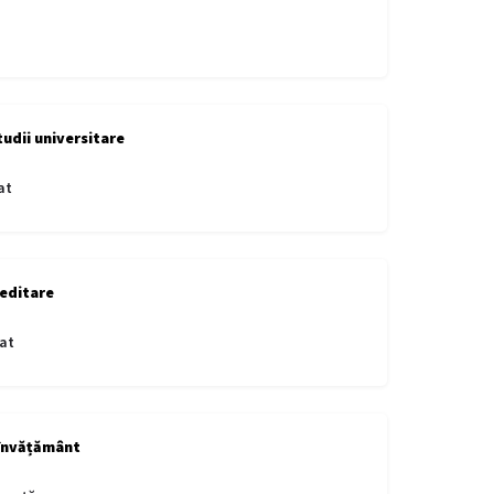
tudii universitare
at
editare
at
învățământ