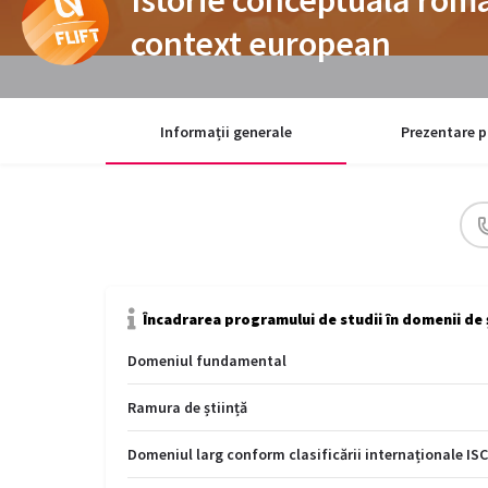
context european
Informații generale
Prezentare p
Încadrarea programului de studii în domenii de 
Domeniul fundamental
Ramura de știință
Domeniul larg conform clasificării internaționale IS