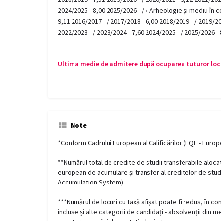
2024/2025 - 8,00 2025/2026 - / • Arheologie și mediu în c
9,11 2016/2017 - / 2017/2018 - 6,00 2018/2019 - / 2019/20
2022/2023 - / 2023/2024 - 7,60 2024/2025 - / 2025/2026 - 
Ultima medie de admitere după ocuparea tuturor locu
Note
*Conform Cadrului European al Calificărilor (EQF - Euro
**Numărul total de credite de studii transferabile aloc
european de acumulare și transfer al creditelor de stud
Accumulation System).
***Numărul de locuri cu taxă afișat poate fi redus, în con
incluse și alte categorii de candidați - absolvenții din m