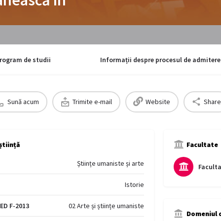
rogram de studii
Informații despre procesul de admitere
Sună acum
Trimite e-mail
Website
Share
știință
Facultate
Științe umaniste și arte
Faculta
Istorie
CED F-2013
02 Arte și științe umaniste
Domeniul d