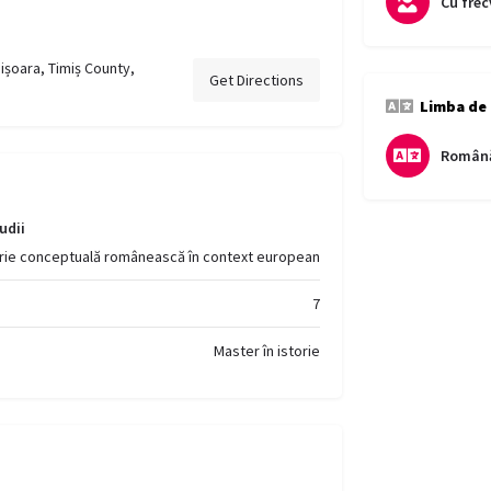
Cu frec
mișoara, Timiș County,
Get Directions
Limba de
Român
udii
torie conceptuală românească în context european
7
Master în istorie