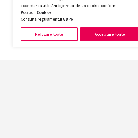
acceptarea utilizării fișierelor de tip cookie conform
Politicii Cookies
.
Consultă regulamentul
GDPR
Refuzare toate
Acceptare toate
Facult
Arte și 
Chimie, 
Drept
Economie
Educație
Înscrie-te acum la cea mai mare universitate din
Fizică ș