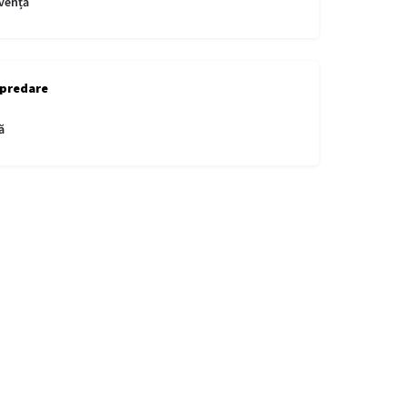
vență
 predare
ă