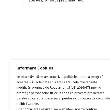
acestora, români de pretutindeni etc.
Informare Cookies
Te informăm că ne-am actualizat politicile pentru a integra în
acestea și în activitatea curentă a UVT cele mai recente
modificări propuse de Regulamentul (UE) 2016/679 privind
protecția persoanelor fizice în ceea ce privește prelucrarea
datelor cu caracter personal și pentru a citi și înțelege conținutu
Politicii Cookie.
Prin continuarea navigării pe Website-ul nostru confirmi