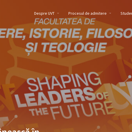
Despre UVT
Procesul de admitere
Studen
ânească în