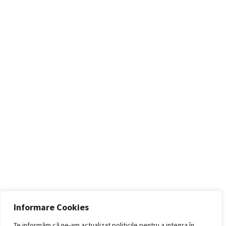
Informare Cookies
Te informăm că ne-am actualizat politicile pentru a integra în