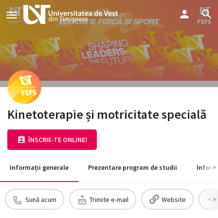
Kinetoterapie și motricitate specială
ÎNSCRIE-TE ONLINE!
Informații generale
Prezentare program de studii
Inform
Sună acum
Trimite e-mail
Website