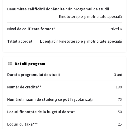
Denumirea calificării dobândite prin programul de studii
Kinetoterapie și motricitate specială
Nivel de calificare format*
Nivel 6
Titlul acordat
Licențiat în kinetoterapie și motricitate specială
Detalii program
Durata programului de studii
3 ani
Număr de credite**
180
Numărul maxim de studenți ce pot fi școlarizați
75
Locuri finanțate de la bugetul de stat
50
Locuri cu taxă***
25