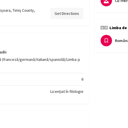
Cu frec
mișoara, Timiș County,
Get Directions
Limba de
Română,
udii
nă (franceză/germană/italiană/spaniolă)/Limba și
6
Licențiat în filologie