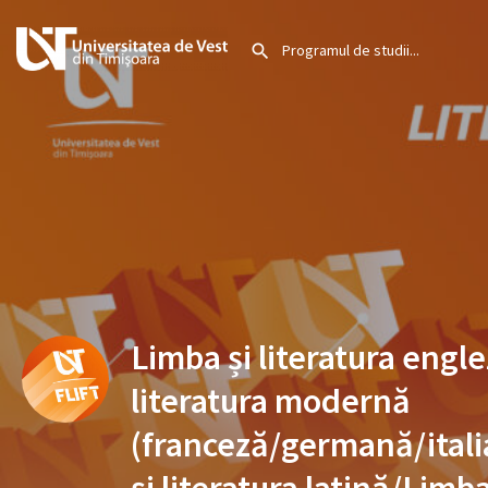
Limba și literatura engle
literatura modernă
(franceză/germană/ital
și literatura latină/Limba