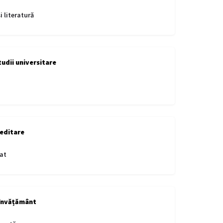
i literatură
tudii universitare
editare
at
învățământ