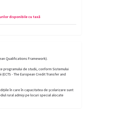
rilor disponibile cu taxă
pean Qualifications Framework).
ate programului de studii, conform Sistemului
ii (ECTS - The European Credit Transfer and
dițiile în care în capacitatea de școlarizare sunt
ediul rural admiși pe locuri special alocate