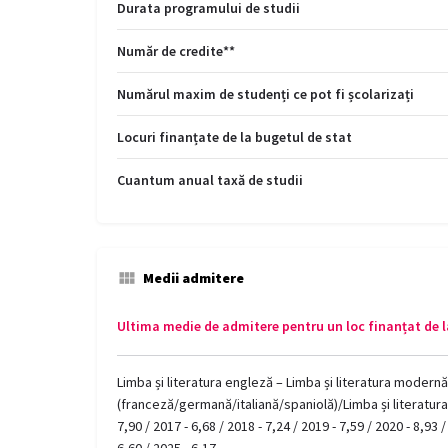
Durata programului de studii
Număr de credite**
Numărul maxim de studenți ce pot fi școlarizați
Locuri finanțate de la bugetul de stat
Cuantum anual taxă de studii
Medii admitere
Ultima medie de admitere pentru un loc finanțat de l
Limba și literatura engleză – Limba și literatura modernă
(franceză/germană/italiană/spaniolă)/Limba și literatura 
7,90 / 2017 - 6,68 / 2018 - 7,24 / 2019 - 7,59 / 2020 - 8,93 /
6,60 / 2025 - 6,17