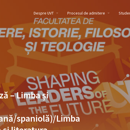
Despre UVT
Procesul de admitere
Studen
ză – Limba și
iană/spaniolă)/Limba
 și literatura