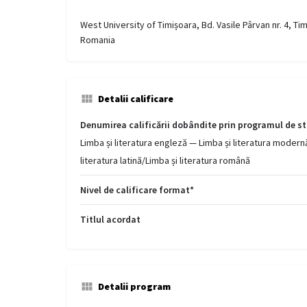
West University of Timișoara, Bd. Vasile Pârvan nr. 4, Ti
Romania
Detalii calificare
Denumirea calificării dobândite prin programul de st
Limba și literatura engleză — Limba și literatura moder
literatura latină/Limba și literatura română
Nivel de calificare format*
Titlul acordat
Detalii program