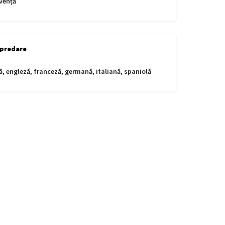
vență
 predare
 engleză, franceză, germană, italiană, spaniolă