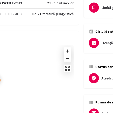
e ISCED F-2013
023 Studiul limbilor
Limbă ş
e ISCED F-2013
0232 Literatură și lingvistică
Ciclul de s
Licență
Status acr
Acredit
Formă de 