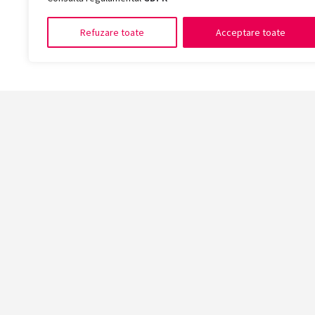
Refuzare toate
Acceptare toate
Facult
Arte și 
Chimie, 
Drept
Economie
Educație
Înscrie-te acum la cea mai mare universitate din
Fizică ș
vestul țării!
Informat
Muzică 
Muzică ș
Platformă înscriere online