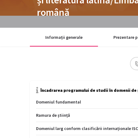
română
Informații generale
Prezentare p
Încadrarea programului de studii în domenii de 
Domeniul fundamental
Ramura de știință
Domeniul larg conform clasificării internaționale IS