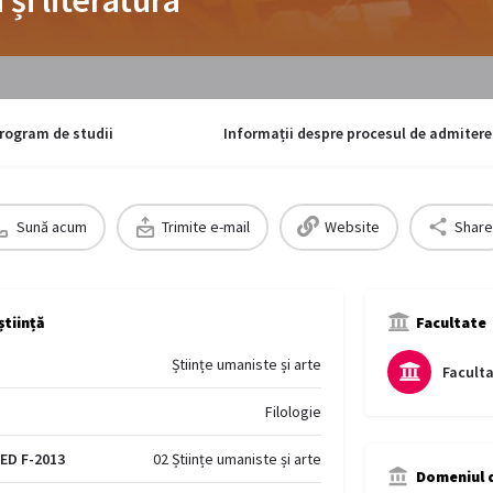
rogram de studii
Informații despre procesul de admitere
Sună acum
Trimite e-mail
Website
Share
știință
Facultate
Științe umaniste și arte
Faculta
Filologie
CED F-2013
02 Științe umaniste și arte
Domeniul d