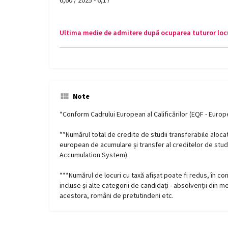
Ultima medie de admitere după ocuparea tuturor locu
Note
*Conform Cadrului European al Calificărilor (EQF - Euro
**Numărul total de credite de studii transferabile aloc
european de acumulare și transfer al creditelor de stud
Accumulation System).
***Numărul de locuri cu taxă afișat poate fi redus, în con
incluse și alte categorii de candidați - absolvenții din m
acestora, români de pretutindeni etc.