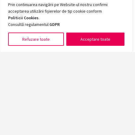
Prin continuarea navigării pe Website-ul nostru confirmi
acceptarea utilizării fișierelor de tip cookie conform
Politicii Cookies
.
Consultă regulamentul
GDPR
Refuzare toate
Acceptare toate
Romanian
Înscrie-te acum la cea mai mare universitate din vestul țării!