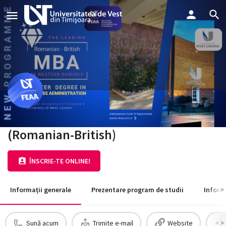
Master of Business Administration
(Romanian-British)
ÎNSCRIE-TE ONLINE!
Informații generale
Prezentare program de studii
Inform
Sună acum
Trimite e-mail
Website