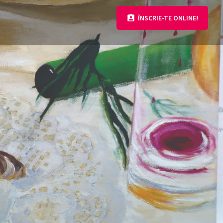
ÎNSCRIE-TE ONLINE!
tere
Informații suplimentare
tea de Arte și Design
e studii