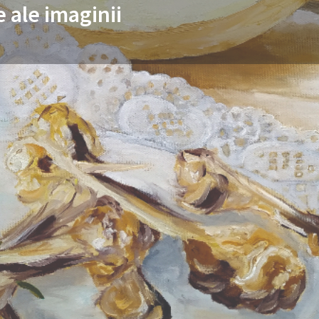
e ale imaginii
re program de studii
Informații despre procesul de admi
Sună acum
Trimite e-mail
Website
Share
știință
Facultate
Științe umaniste și arte
Faculta
Arte
CED F-2013
02 Științe umaniste și arte
Domeniul d