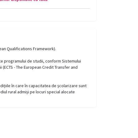
pean Qualifications Framework).
ate programului de studii, conform Sistemului
ii (ECTS - The European Credit Transfer and
dițiile în care în capacitatea de școlarizare sunt
ediul rural admiși pe locuri special alocate