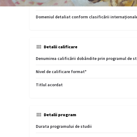
Domeniul restrâns conform clasificării internațional
Domeniul detaliat conform clasificării internațional
Detalii calificare
Denumirea calificării dobândite prin programul de st
Nivel de calificare format*
Titlul acordat
Detalii program
Durata programului de studii