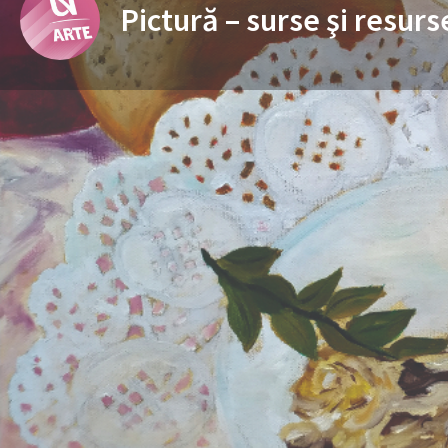
Pictură – surse şi resurs
Informații generale
Prezenta
Încadrarea programului de studii în domenii de 
Domeniul fundamental
Ramura de știință
Domeniul larg conform clasificării internaționale IS