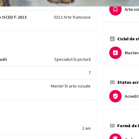
e ISCED F-2013
021 Arte
Arte vi
e ISCED F-2013
0213 Arte frumoase
Ciclul de s
Master
udii
Specialist în pictură
7
Status acr
Master în arte vizuale
Acredit
Formă de 
2 ani