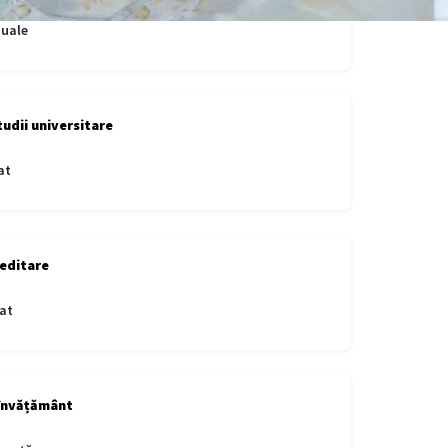
zuale
tudii universitare
at
editare
at
învățământ