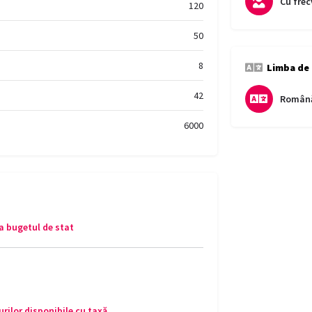
Cu frec
120
50
8
Limba de
42
Român
6000
a bugetul de stat
rilor disponibile cu taxă