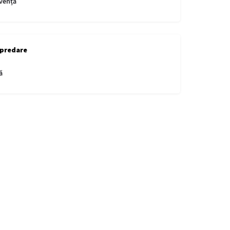
vență
 predare
ă