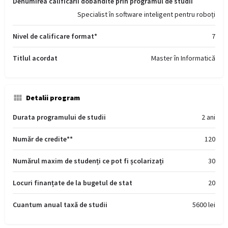
Denumirea calificării dobândite prin programul de studii
Specialist în software inteligent pentru roboți
Nivel de calificare format*
7
Titlul acordat
Master în Informatică
Detalii program
Durata programului de studii
2 ani
Număr de credite**
120
Numărul maxim de studenți ce pot fi școlarizați
30
Locuri finanțate de la bugetul de stat
20
Cuantum anual taxă de studii
5600 lei