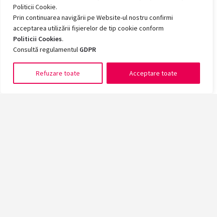
Politicii Cookie.
Prin continuarea navigării pe Website-ul nostru confirmi
acceptarea utilizării fișierelor de tip cookie conform
Politicii Cookies
.
Consultă regulamentul
GDPR
Refuzare toate
Acceptare toate
Romanian
Înscrie-te acum la cea mai mare universitate din vestul țării!