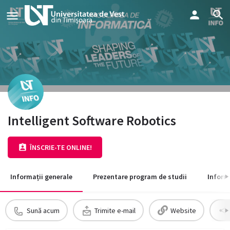
Intelligent Software Robotics
ÎNSCRIE-TE ONLINE!
Informații generale
Prezentare program de studii
Inform
Sună acum
Trimite e-mail
Website